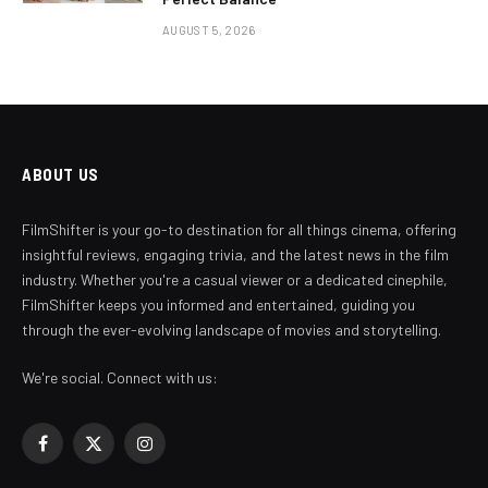
AUGUST 5, 2026
ABOUT US
FilmShifter is your go-to destination for all things cinema, offering
insightful reviews, engaging trivia, and the latest news in the film
industry. Whether you're a casual viewer or a dedicated cinephile,
FilmShifter keeps you informed and entertained, guiding you
through the ever-evolving landscape of movies and storytelling.
We're social. Connect with us:
Facebook
X
Instagram
(Twitter)